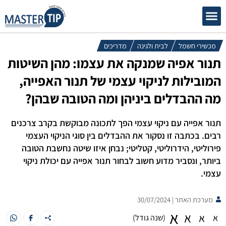
אסתטיקה ויופי
לבית ולגינה
מכשירי חשמל
לבית ולגינה
מדריכים
תנור אפיה שמנקה את עצמו: מהן השיטות
המובילות לניקוי עצמי של תנור האפייה,
מה ההבדלים ביניהן ומה הטובה שבהן?
תנור אפייה עם ניקוי עצמי הפך לתכונה מבוקשת בקרב צרכנים
רבים. בכתבה זו נסקור את ההבדלים בין סוגי הניקוי העצמי
פירוליטי, הידרוליטי, קטליטי; נבחן איזו שיטה נחשבת הטובה
ביותר, ונסביר מדוע חשוב לבחור תנור אפייה עם יכולת ניקוי
עצמי.
מערכת האתר |
30/07/2024
א
א
א
א
(שנה גודל)